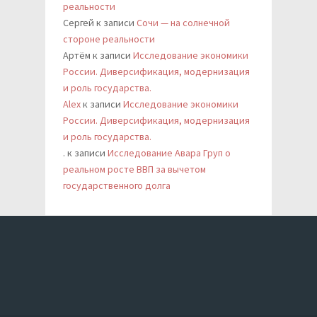
реальности
Сергей
к записи
Сочи — на солнечной
стороне реальности
Артём
к записи
Исследование экономики
России. Диверсификация, модернизация
и роль государства.
Alex
к записи
Исследование экономики
России. Диверсификация, модернизация
и роль государства.
.
к записи
Исследование Авара Груп о
реальном росте ВВП за вычетом
государственного долга