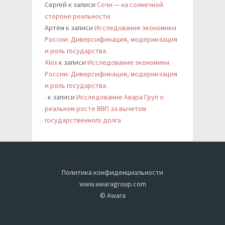
Сергей
к записи
Сочи — на солнечной
стороне реальности
Артём
к записи
Исследование экономики
России. Диверсификация, модернизация
и роль государства.
Alex
к записи
Исследование экономики
России. Диверсификация, модернизация
и роль государства.
.
к записи
Исследование Авара Груп о
реальном росте ВВП за вычетом
государственного долга
Политика конфиденциальности
www.awaragroup.com
© Awara